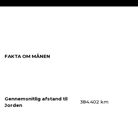
ANDRE PLANETER
MERKUR
VENUS
FAKTA OM MÅNEN
JUPITER
SATURN
URANUS
NEPTUN
Gennemsnitlig afstand til
384.402 km
Jorden
HIMMEL-LEGEMER