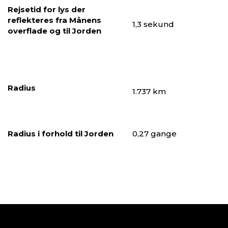
Rejsetid for lys der
reflekteres fra Månens
DVÆRGPLANETER
1,3 sekund
overflade og til Jorden
ASTEROIDER
KOMETER
TRUSLEN FRA RUMMET
Radius
1.737 km
Radius i forhold til Jorden
0,27 gange