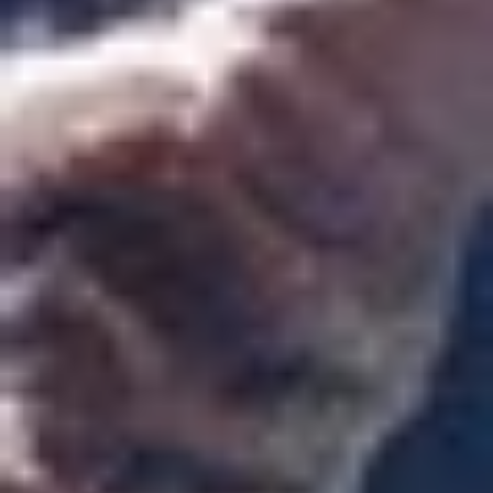
ANDRE PLANETER
MERKUR
VENUS
JUPITER
SATURN
URANUS
NEPTUN
HIMMEL-LEGEMER