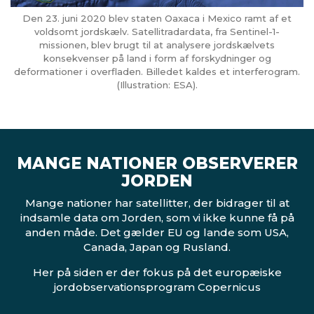
Den 23. juni 2020 blev staten Oaxaca i Mexico ramt af et
voldsomt jordskælv. Satellitradardata, fra Sentinel-1-
missionen, blev brugt til at analysere jordskælvets
konsekvenser på land i form af forskydninger og
deformationer i overfladen. Billedet kaldes et interferogram.
(Illustration: ESA).
MANGE NATIONER OBSERVERER
JORDEN
Mange nationer har satellitter, der bidrager til at
indsamle data om Jorden, som vi ikke kunne få på
anden måde. Det gælder EU og lande som USA,
Canada, Japan og Rusland.
Her på siden er der fokus på det europæiske
jordobservationsprogram Copernicus