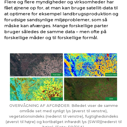
Flere og flere myndigheder og virksomheder har
fået øjnene op for, at man kan bruge satellit-data til
at optimere for eksempel landbrugsproduktion og
forudsige sandsynlige miljøproblemer, som så
måske kan afværges. Mange forskellige parter
bruger således de samme data – men ofte på
forskellige måder og til forskellige formål.
OVERVÅGNING AF AFGRØDER. Billedet viser de samme
område set med synligt lys (øverst til venstre),
vegetationsindeks (nederst til venstre), fugtighedsindeks
(øverst til højre) og kortbølget infrarødt lys (SWIR)(nederst til
højre). (Foto: EO/ESA).