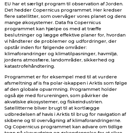
EU har et særligt program til observation af Jorden.
Det hedder Copernicus programmet. Her kredser
flere satellitter, som overvåger vores planet og dens
mange økosystemer. Data fra Copernicus
programmet kan hjælpe os med at træffe
beslutninger og lægge effektive planer for, hvordan
vi håndterer de problemer og udfordringer, der
opstår inden for følgende områder:
klimaforandringer og klimatilpasninger, havmiljø,
jordens atmosfære, landområder, sikkerhed og
katastrofehåndtering.
Programmet er for eksempel med til at vurdere
afsmeltning af is fra polar-iskappen i Arktis som følge
af den globale opvarmning. Programmet holder
også øje med forureningen, som påvirker de
akvatiske økosystemer, og fiskeindustrien.
Satellitterne bliver brugt til at kortlægge
udbredelsen af havis i Arktis til brug for navigation af
skibene og til overvågning af klimaforandringerne.
Og Copernicus programmet kan advare om tidlige
tegn på skovrydning og ørkendannelse for at sikre