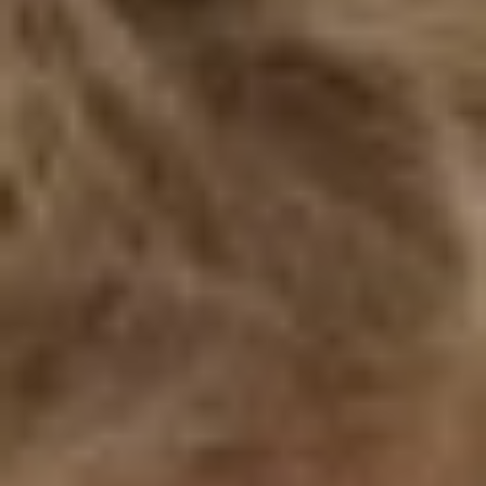
ANDRE PLANETER
MERKUR
VENUS
JUPITER
SATURN
URANUS
NEPTUN
HIMMEL-LEGEMER