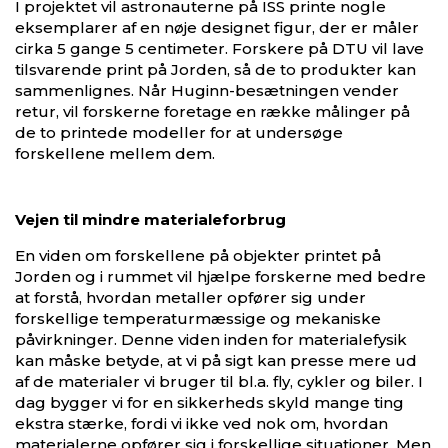
I projektet vil astronauterne på ISS printe nogle
eksemplarer af en nøje designet figur, der er måler
cirka 5 gange 5 centimeter. Forskere på DTU vil lave
tilsvarende print på Jorden, så de to produkter kan
sammenlignes. Når Huginn-besætningen vender
retur, vil forskerne foretage en række målinger på
de to printede modeller for at undersøge
forskellene mellem dem.
V
ejen til mindre materialeforbrug
En viden om forskellene på objekter printet på
Jorden og i rummet vil hjælpe forskerne med bedre
at forstå, hvordan metaller opfører sig under
forskellige temperaturmæssige og mekaniske
påvirkninger. Denne viden inden for materialefysik
kan måske betyde, at vi på sigt kan presse mere ud
af de materialer vi bruger til bl.a. fly, cykler og biler. I
dag bygger vi for en sikkerheds skyld mange ting
ekstra stærke, fordi vi ikke ved nok om, hvordan
materialerne opfører sig i forskellige situationer. Men