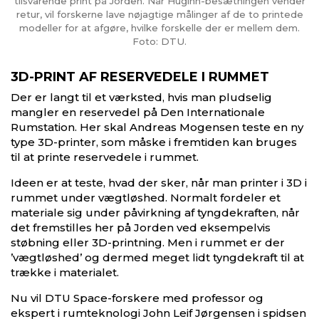
tilsvarende print på Jorden. Når Huginn-besætningen vender
retur, vil forskerne lave nøjagtige målinger af de to printede
modeller for at afgøre, hvilke forskelle der er mellem dem.
Foto: DTU.
3D-PRINT AF RESERVEDELE I RUMMET
Der er langt til et værksted, hvis man pludselig
mangler en reservedel på Den Internationale
Rumstation. Her skal Andreas Mogensen teste en ny
type 3D-printer, som måske i fremtiden kan bruges
til at printe reservedele i rummet.
Ideen er at teste, hvad der sker, når man printer i 3D i
rummet under vægtløshed. Normalt fordeler et
materiale sig under påvirkning af tyngdekraften, når
det fremstilles her på Jorden ved eksempelvis
støbning eller 3D-printning. Men i rummet er der
’vægtløshed’ og dermed meget lidt tyngdekraft til at
trække i materialet.
Nu vil DTU Space-forskere med professor og
ekspert i rumteknologi John Leif Jørgensen i spidsen