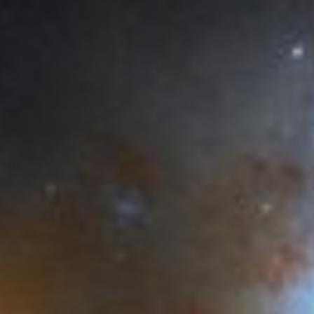
ANDRE PLANETER
MERKUR
VENUS
JUPITER
SATURN
URANUS
NEPTUN
HIMMEL-LEGEMER