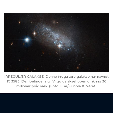
IRREGULÆR GALAKSE. Denne irregulære galakse har navnet
IC 3583. Den befinder sig i Virgo galaksehoben omkring 30
millioner lysår væk. (Foto: ESA/Hubble & NASA)
IRREGULÆRE GALAKSER
Irregulære galakser er galakser, der ikke passer ind
i de andre kategorier af galakser. De irregulære