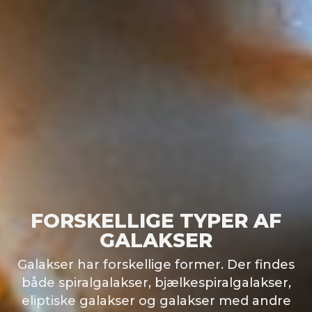
DVÆRGPLANETER
ASTEROIDER
KOMETER
TRUSLEN FRA RUMMET
FORSKELLIGE TYPER AF
GALAKSER
Galakser har forskellige former. Der findes
både spiralgalakser, bjælkespiralgalakser,
eliptiske galakser og galakser med andre