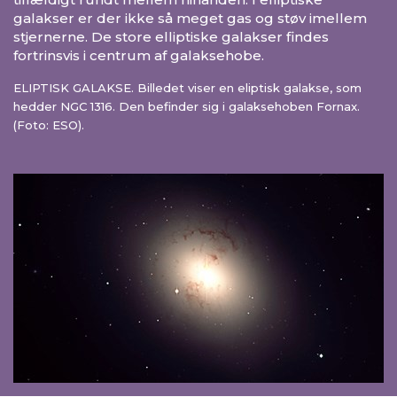
galakser er der ikke så meget gas og støv imellem
stjernerne. De store elliptiske galakser findes
fortrinsvis i centrum af galaksehobe.​
ELIPTISK GALAKSE. Billedet viser en eliptisk galakse, som
hedder NGC 1316. Den befinder sig i galaksehoben Fornax.
(Foto: ESO).