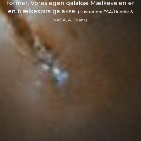
former. Vores egen galakse Mælkevejen er
en bjælkespiralgalakse.
(Illustration: ESA/Hubble &
NASA, A. Evans).