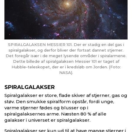
SPIRALGALAKSEN MESSIER 101. Der er stadig en del gas i
spiralgalakser, og derfor bliver der fortsat dannet stjerner.
Det foregår især i de meget lysende områder i spiralarmene.
Dette billede af spiralgalaksen Messier 101 er taget af
Hubble-teleskopet, der er i kredsløb om Jorden. (Foto:
NASA).
SPIRALGALAKSER
Spiralgalakser er store, flade skiver af stjerner, gas og
støv. Den smukke spiralform opstår, fordi unge,
varme stjerner fødes og blusser op i
spiralgalaksernes arme. Næsten 80 % af alle
galakser i universet er spiralgalakser.
Spiralgalakser ser kun ud til at have mange stjerner i