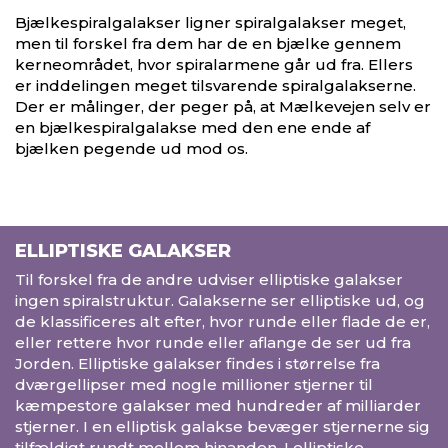
Bjælkespiralgalakser ligner spiralgalakser meget,
men til forskel fra dem har de en bjælke gennem
kerneområdet, hvor spiralarmene går ud fra. Ellers
er inddelingen meget tilsvarende spiralgalakserne.
Der er målinger, der peger på, at Mælkevejen selv er
en bjælkespiralgalakse med den ene ende af
bjælken pegende ud mod os.
ELLIPTISKE GALAKSER
Til forskel fra de andre udviser elliptiske galakser
ingen spiralstruktur. Galakserne ser elliptiske ud, og
de klassificeres alt efter, hvor runde eller flade de er,
eller rettere hvor runde eller aflange de ser ud fra
Jorden. Elliptiske galakser findes i størrelse fra
dværgellipser med nogle millioner stjerner til
kæmpestore galakser med hundreder af milliarder
stjerner. I en elliptisk galakse bevæger stjernerne sig
tilfældigt rundt mellem hinanden. I elliptiske