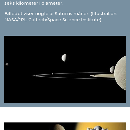
seks kilometer i diameter.
Billedet viser nogle af Saturns måner. (Illustration:
NASA/JPL-Caltech/Space Science Institute).