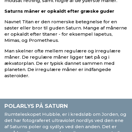
modsat retning, samt nogle af de yderste måner.
Saturns måner er opkaldt efter græske guder
Navnet Titan er den romerske betegnelse for en
søster eller bror til guden Saturn. Mange af månerne
er opkaldt efter titaner - for eksempel Iapetus,
Mimas, og Prometheus.
Man skelner ofte mellem regulære og irregulære
måner. De regulære måner ligger tæt på og i
ækvatorplan. De er typisk dannet sammen med
planeten. De irregulære måner er indfangede
asteroider.
POLARLYS PÅ SATURN
Rumteleskopet Hubble, er i kredsløb om Jorden, og
det har fotograferet ultraviolet nordlys ved den ene
af Saturns poler og sydlys ved den anden. Det er