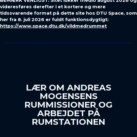
BEMÆRK VENLIGST: Sitet lukker medio august 2026 og
videresføres derefter i et kortere og mere
tidssvarende format på dette site hos DTU Space, som
her fra 8. juli 2026 er fuldt funktionsdygtigt:
https://www.space.dtu.dk/vildmedrummet
LÆR OM ANDREAS
MOGENSENS
RUMMISSIONER OG
ARBEJDET PÅ
RUMSTATIONEN