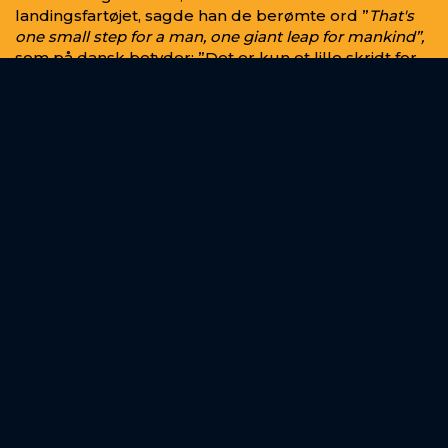
landingsfartøjet, sagde han de berømte ord ”
T
hat's
one small step for a man, one giant leap for mankind”,
som på dansk betyder: ”Det er kun et lille skridt for
et menneske, men et kæmpespring for
menneskeheden.”
Se filmen om månelandingen i 1969. (Video: NASA).