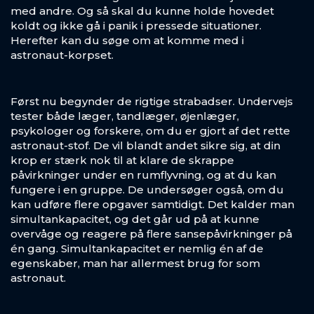
med andre. Og så skal du kunne holde hovedet
koldt og ikke gå i panik i pressede situationer.
Herefter kan du søge om at komme med i
astronaut-korpset.
ANDRE PLANETER
Først nu begynder de rigtige strabadser. Undervejs
MERKUR
tester både læger, tandlæger, øjenlæger,
VENUS
psykologer og forskere, om du er gjort af det rette
astronaut-stof. De vil blandt andet sikre sig, at din
JUPITER
krop er stærk nok til at klare de skrappe
SATURN
påvirkninger under en rumflyvning, og at du kan
fungere i en gruppe. De undersøger også, om du
URANUS
kan udføre flere opgaver samtidigt. Det kalder man
simultankapacitet, og det går ud på at kunne
NEPTUN
overvåge og reagere på flere sansepåvirkninger på
én gang. Simultankapacitet er nemlig én af de
egenskaber, man har allermest brug for som
astronaut.
HIMMEL-LEGEMER